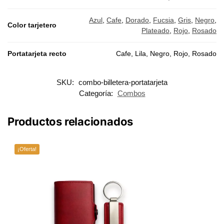
Azul
,
Cafe
,
Dorado
,
Fucsia
,
Gris
,
Negro
,
Color tarjetero
Plateado
,
Rojo
,
Rosado
Portatarjeta recto
Cafe, Lila, Negro, Rojo, Rosado
SKU:
combo-billetera-portatarjeta
Categoría:
Combos
Productos relacionados
¡Oferta!