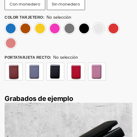
Con monedero
Sin monedero
No selección
COLOR TARJETERO
:
Azul
Cafe
Dorado
Fucsia
Gris
Negro
Plat
Rosado
No selección
PORTATARJETA RECTO
:
Grabados de ejemplo