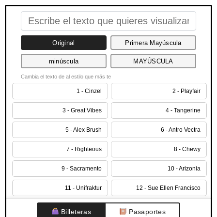
Original
Primera Mayúscula
minúscula
MAYÚSCULA
Cambia el texto de al estilo que más te
1 - Cinzel
2 - Playfair
3 - Great Vibes
4 - Tangerine
5 - Alex Brush
6 - Antro Vectra
7 - Righteous
8 - Chewy
9 - Sacramento
10 - Arizonia
11 - Unifraktur
12 - Sue Ellen Francisco
Billeteras
Pasaportes