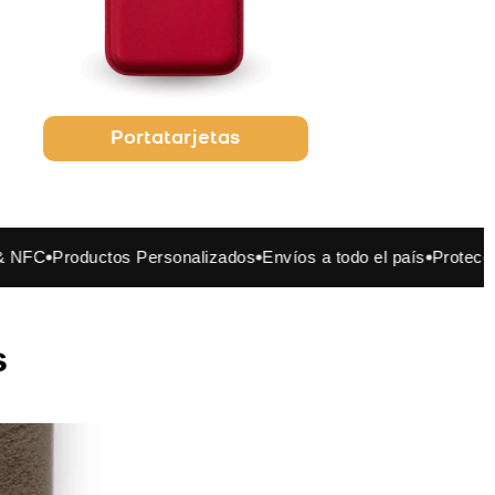
Portatarjetas
uctos Personalizados
Envíos a todo el país
Protección RFID &
s