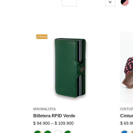
¡Oferta!
MINIMALISTA
CINTU
Billetera RFID Verde
Cintur
$
94.900
–
$
109.900
$
69.9