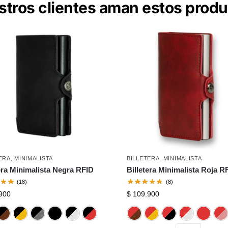
tros clientes aman estos prod
ERA
,
MINIMALISTA
BILLETERA
,
MINIMALISTA
era Minimalista Negra RFID
Billetera Minimalista Roja R
(18)
(8)
900
$
109.900
Azul
Cafe
Dorado
Gris
Negro
Plateado
Rojo
Cafe
Dorado
Neg