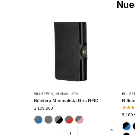
Nues
BILLETERA
,
MINIMALISTA
BILLET
Billetera Minimalista Gris RFID
Billet
$
109.900
$
109.
Azul
Gris
Negro
Rojo
Rosado