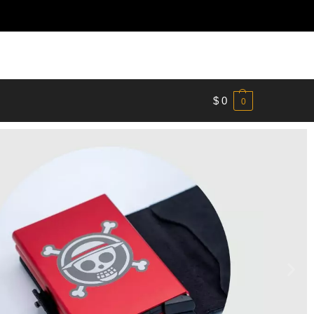
$
0
0