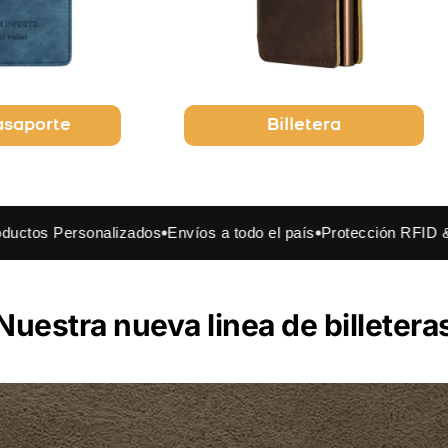
asaporte
Billetera
onalizados
Envíos a todo el país
Protección RFID & NFC
Prod
Nuestra nueva linea de billetera