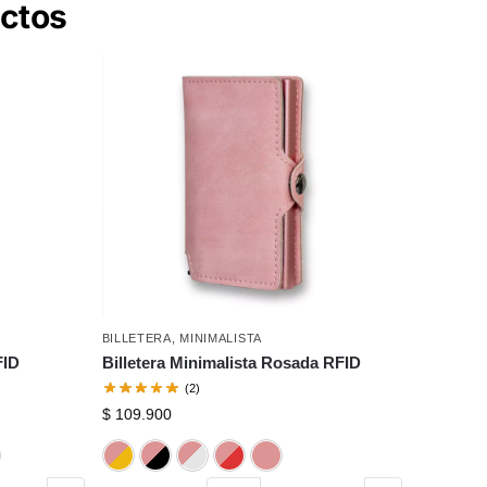
uctos
BILLETERA
,
MINIMALISTA
FID
Billetera Minimalista Rosada RFID
(2)
$
109.900
ro
Plateado
Rojo
Rosado
Dorado
Negro
Plateado
Rojo
Rosado