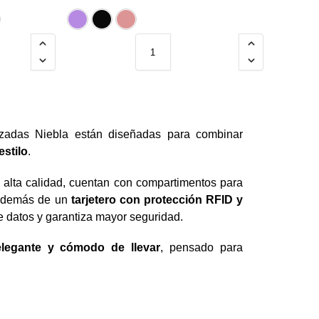
l
Negro
Rojo
Rosado
Lila
Negro
Rosado
lizadas Niebla están diseñadas para combinar
estilo
.
 alta calidad, cuentan con compartimentos para
, además de un
tarjetero con protección RFID y
de datos y garantiza mayor seguridad.
 elegante y cómodo de llevar
, pensado para