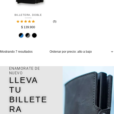
BILLETERA
,
DOBLE
Billetera Doble RFID Negra
(5)
$
139.900
Azul
Gris
Negro
Mostrando 7 resultados
ENAMORATE DE
NUEVO
LLEVA
TU
BILLETE
RA