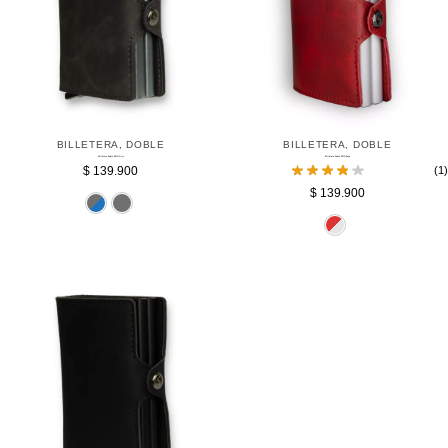
BILLETERA
,
DOBLE
BILLETERA
,
DOBLE
Billetera Doble RFID Gris
Billetera Doble RFID Roja
$
139.900
(1)
$
139.900
Azul
Gris
Pl