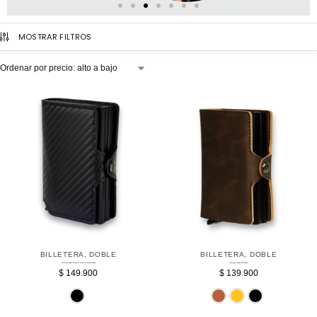
MOSTRAR FILTROS
BILLETERA
,
DOBLE
BILLETERA
,
DOBLE
Billetera Doble Tarjetero Fibra de Carbono Negra
Billetera Doble RFID Café
$
149.900
$
139.900
Negro
Cafe
Do