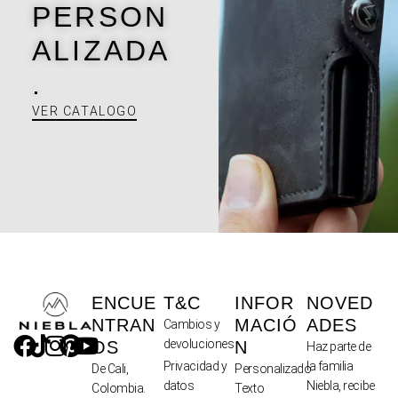
PERSON
ALIZADA
.
VER CATALOGO
ENCUE
T&C
INFOR
NOVED
NTRAN
MACIÓ
ADES
Cambios y
devoluciones
OS
N
Haz parte de
Privacidad y
la familia
De Cali,
Personalizado
datos
Niebla, recibe
Colombia.
Texto