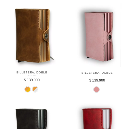
BILLETERA
,
DOBLE
BILLETERA
,
DOBLE
Billetera Doble RFID Miel
Billetera Doble RFID Rosada
$
139.900
$
139.900
Dorado
Plateado
Ro