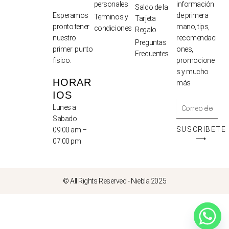
personales
información
Saldo de la
de primera
Esperamos
Terminos y
Tarjeta
mano, tips,
pronto tener
condiciones
Regalo
recomendaci
nuestro
Preguntas
ones,
primer punto
Frecuentes
promocione
fisico.
s y mucho
HORAR
más
IOS
Lunes a
Sabado
SUSCRIBETE
09:00 am –
⟶
07:00 pm
© All Rights Reserved - Niebla 2025