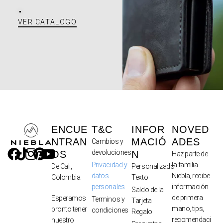
.
VER CATALOGO
ENCUE
T&C
INFOR
NOVED
NTRAN
MACIÓ
ADES
Cambios y
devoluciones
OS
N
Haz parte de
Privacidad y
la familia
De Cali,
Personalizado
datos
Niebla, recibe
Colombia.
Texto
personales
información
Saldo de la
de primera
Esperamos
Terminos y
Tarjeta
mano, tips,
pronto tener
condiciones
Regalo
recomendaci
nuestro