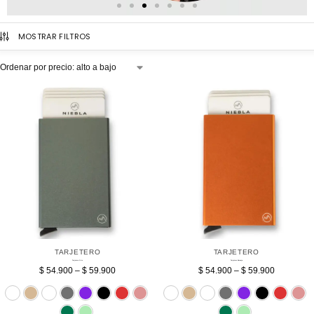
MOSTRAR FILTROS
TARJETERO
TARJETERO
Tarjetero Gris
Tarjetero Naranja
$
54.900
–
$
59.900
$
54.900
–
$
59.900
Sin bolsillo
Beige
Blanco
Gris
Morado
Negro
Rojo
Rosado
Sin bolsillo
Beige
Blanco
Gris
Verde
Verde menta
Ver
V