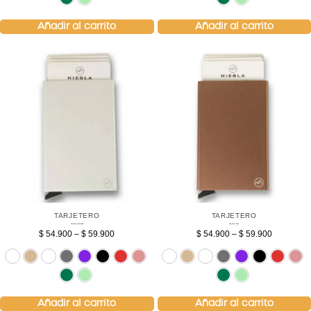
Añadir al carrito
Añadir al carrito
TARJETERO
TARJETERO
Tarjetero Plateado
Tarjetero Café
$
54.900
–
$
59.900
$
54.900
–
$
59.900
Sin bolsillo
Beige
Blanco
Gris
Morado
Negro
Rojo
Rosado
Sin bolsillo
Beige
Blanco
Gris
Verde
Verde menta
Ver
V
Añadir al carrito
Añadir al carrito