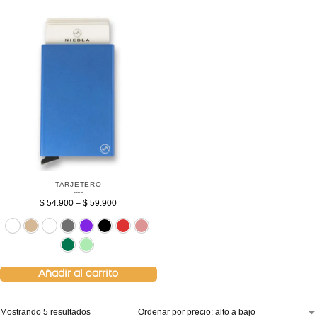
TARJETERO
Tarjetero Azul
$
54.900
–
$
59.900
Sin bolsillo
Beige
Blanco
Gris
Morado
Negro
Rojo
Rosado
Verde
Verde menta
Añadir al carrito
Mostrando 5 resultados