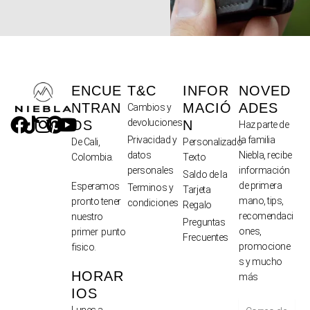
ENCUE
T&C
INFOR
NOVED
NTRAN
MACIÓ
ADES
Cambios y
devoluciones
OS
N
Haz parte de
Privacidad y
la familia
De Cali,
Personalizado
datos
Niebla, recibe
Colombia.
Texto
personales
información
Saldo de la
de primera
Esperamos
Terminos y
Tarjeta
mano, tips,
pronto tener
condiciones
Regalo
recomendaci
nuestro
Preguntas
ones,
primer punto
Frecuentes
promocione
fisico.
s y mucho
HORAR
más
IOS