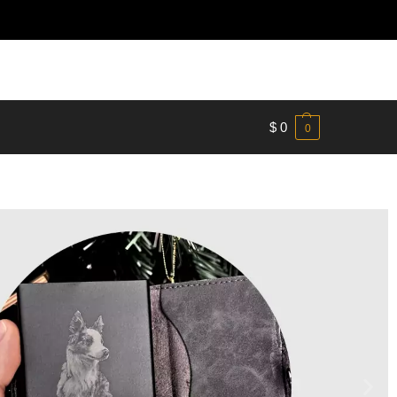
$
0
0