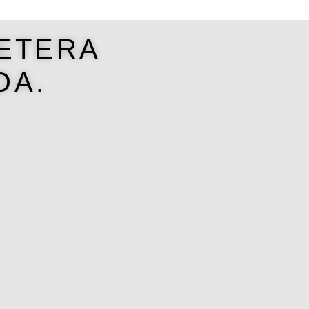
LETERA
DA.