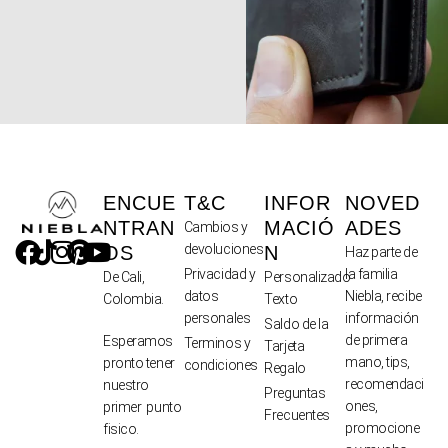
ENCUE
T&C
INFOR
NOVED
NTRAN
MACIÓ
ADES
Cambios y
devoluciones
OS
N
Haz parte de
Privacidad y
la familia
De Cali,
Personalizado
datos
Niebla, recibe
Colombia.
Texto
personales
información
Saldo de la
de primera
Esperamos
Terminos y
Tarjeta
mano, tips,
pronto tener
condiciones
Regalo
recomendaci
nuestro
Preguntas
ones,
primer punto
Frecuentes
promocione
fisico.