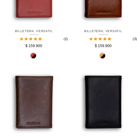
BILLETERA
,
VERSATIL
BILLETERA
,
VERSATIL
Billetera Versatil Roja RFID
Billetera Versatil Miel RFID
(2)
(3)
$
159.900
$
159.900
Negro
Mi