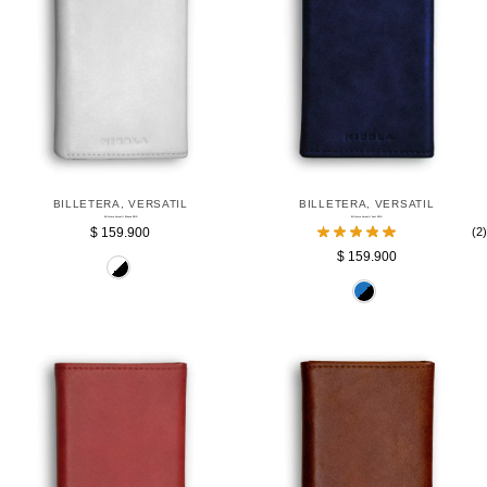
BILLETERA
,
VERSATIL
BILLETERA
,
VERSATIL
Billetera Versatil Blanca RFID
Billetera Versatil Azul RFID
$
159.900
(2)
$
159.900
Blanco
Az