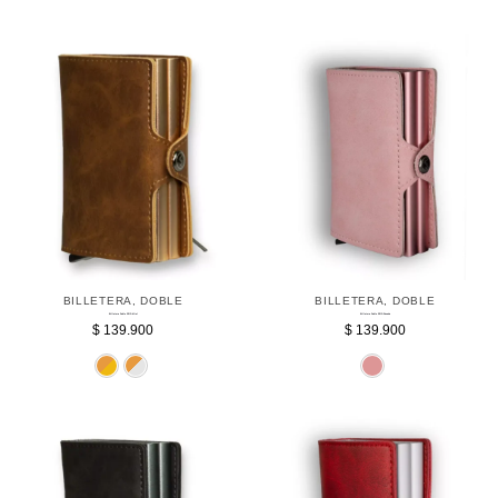
BILLETERA
,
DOBLE
BILLETERA
,
DOBLE
Billetera Doble RFID Miel
Billetera Doble RFID Rosada
$
139.900
$
139.900
Dorado
Plateado
Ro