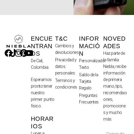
ENCUE
T&C
INFOR
NOVED
NTRAN
MACIÓ
ADES
Cambios y
devoluciones
OS
N
Haz parte de
Privacidad y
la familia
De Cali,
Personalizado
datos
Niebla, recibe
Colombia.
Texto
personales
información
Saldo de la
de primera
Esperamos
Terminos y
Tarjeta
mano, tips,
pronto tener
condiciones
Regalo
recomendaci
nuestro
Preguntas
ones,
primer punto
Frecuentes
promocione
fisico.
s y mucho
HORAR
más
IOS
Lunes a