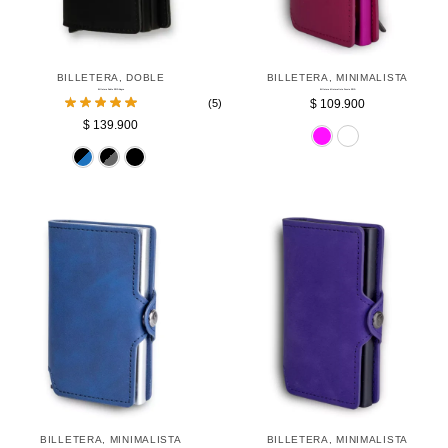
BILLETERA
,
DOBLE
BILLETERA
,
MINIMALISTA
Billetera Doble RFID Negra
Billetera Minimalista Fucsia RFID
(5)
$
109.900
$
139.900
Fucs
Azul
Gris
Negro
BILLETERA
,
MINIMALISTA
BILLETERA
,
MINIMALISTA