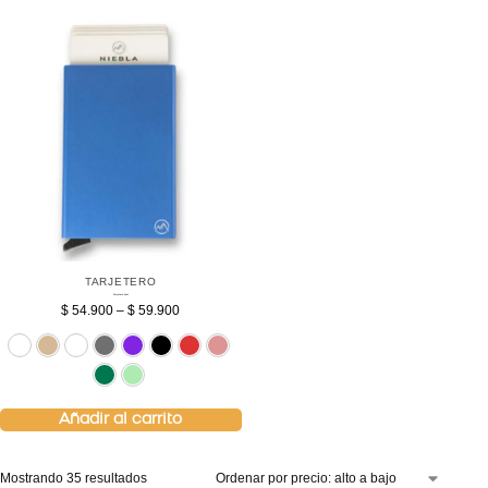
TARJETERO
Tarjetero Azul
$
54.900
–
$
59.900
Sin bolsillo
Beige
Blanco
Gris
Morado
Negro
Rojo
Rosado
Verde
Verde menta
Añadir al carrito
Mostrando 35 resultados