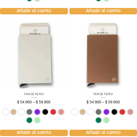
Añadir al carrito
Añadir al carrito
TARJETERO
TARJETERO
Tarjetero Plateado
Tarjetero Café
$
54.900
–
$
59.900
$
54.900
–
$
59.900
Sin bolsillo
Beige
Blanco
Gris
Morado
Negro
Rojo
Rosado
Sin bolsillo
Beige
Blanco
Gris
Verde
Verde menta
Ver
V
Añadir al carrito
Añadir al carrito