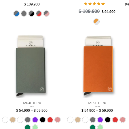
Billetera Minimalista Gris RFID
Billetera Miel RFID
$
109.900
(6)
$
109.900
$
94.900
Azul
Gris
Negro
Rojo
Rosado
Pl
TARJETERO
TARJETERO
Tarjetero Gris
Tarjetero Naranja
$
54.900
–
$
59.900
$
54.900
–
$
59.900
Sin bolsillo
Beige
Blanco
Gris
Morado
Negro
Rojo
Rosado
Sin bolsillo
Beige
Blanco
Gris
Verde
Verde menta
Ver
V