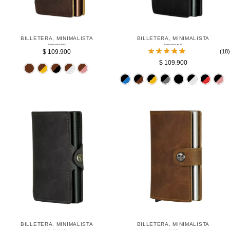
BILLETERA
,
MINIMALISTA
BILLETERA
,
MINIMALISTA
Billetera Minimalista Cafe RFID
Billetera Minimalista Negra RFID
$
109.900
(18)
$
109.900
Cafe
Dorado
Negro
Plateado
Rosado
Azul
Cafe
Dorado
Gris
BILLETERA
,
MINIMALISTA
BILLETERA
,
MINIMALISTA