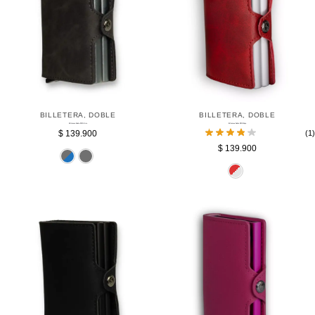
BILLETERA
,
DOBLE
BILLETERA
,
DOBLE
Billetera Doble RFID Gris
Billetera Doble RFID Roja
$
139.900
(1)
$
139.900
Azul
Gris
Pl