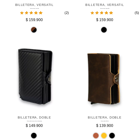
BILLETERA
,
VERSATIL
BILLETERA
,
VERSATIL
Billetera Versatil Cafe RFID
Billetera Versatil Negra RFID
(2)
(5)
$
159.900
$
159.900
Cafe
Ne
BILLETERA
,
DOBLE
BILLETERA
,
DOBLE
Billetera Doble Tarjetero Fibra de Carbono Negra
Billetera Doble RFID Café
$
149.900
$
139.900
Negro
Cafe
Do