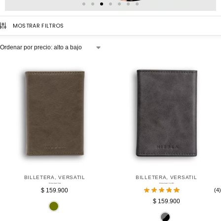
MOSTRAR FILTROS
BILLETERA
,
VERSATIL
BILLETERA
,
VERSATIL
Billetera Versatil Verde
Billetera Versatil Gris RFID
$
159.900
(4)
$
159.900
Verde Oliva
Gr