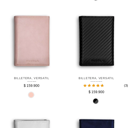
BILLETERA
,
VERSATIL
BILLETERA
,
VERSATIL
Billetera Versatil Rosada RFID
Billetera Versatil Fibra de Carbono RFID
$
159.900
(3)
$
159.900
Rosada
Fi