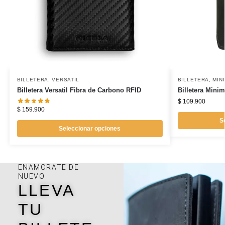
BILLETERA
,
VERSATIL
BILLETERA
,
MIN
Billetera Versatil Fibra de Carbono RFID
Billetera Minim
$
109.900
$
159.900
S
Seleccionar opciones
ENAMORATE DE
NUEVO
LLEVA
TU