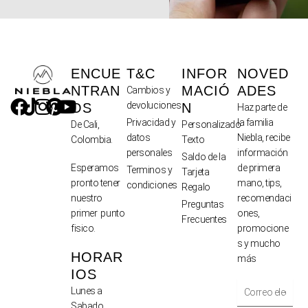
ENCUE
T&C
INFOR
NOVED
NTRAN
MACIÓ
ADES
Cambios y
devoluciones
OS
N
Haz parte de
Privacidad y
la familia
De Cali,
Personalizado
datos
Niebla, recibe
Colombia.
Texto
personales
información
Saldo de la
de primera
Esperamos
Terminos y
Tarjeta
mano, tips,
pronto tener
condiciones
Regalo
recomendaci
nuestro
Preguntas
ones,
primer punto
Frecuentes
promocione
fisico.
s y mucho
HORAR
más
IOS
Lunes a
Sabado