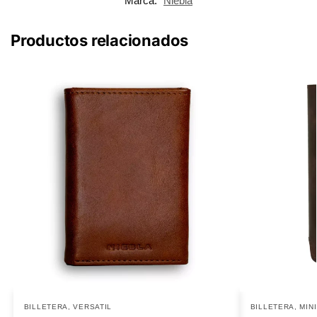
Marca:
Niebla
Productos relacionados
BILLETERA
,
VERSATIL
BILLETERA
,
MIN