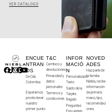
VER CATALOGO
ENCUE
T&C
INFOR
NOVED
NTRAN
MACIÓ
ADES
Cambios y
devoluciones
OS
N
Haz parte de
Privacidad y
la familia
De Cali,
Personalizado
datos
Niebla, recibe
Colombia.
Texto
personales
información
Saldo de la
de primera
Esperamos
Terminos y
Tarjeta
mano, tips,
pronto tener
condiciones
Regalo
recomendaci
nuestro
Preguntas
ones,
primer punto
Frecuentes