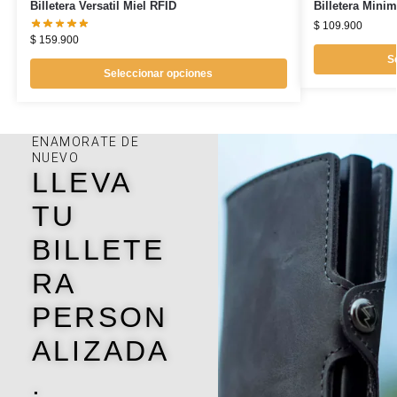
Billetera Versatil Miel RFID
Billetera Minim
$
109.900
$
159.900
S
Seleccionar opciones
ENAMORATE DE
NUEVO
LLEVA
TU
BILLETE
RA
PERSON
ALIZADA
.