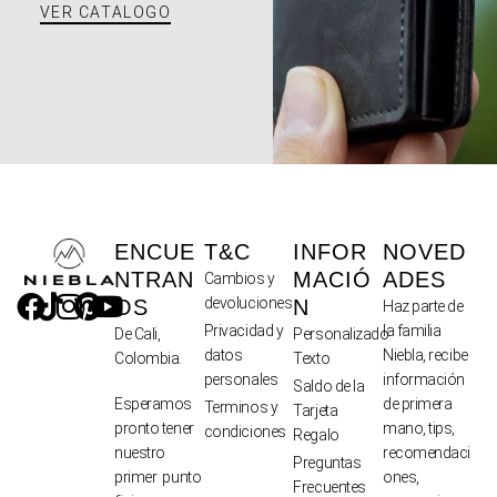
VER CATALOGO
ENCUE
T&C
INFOR
NOVED
NTRAN
MACIÓ
ADES
Cambios y
devoluciones
OS
N
Haz parte de
Privacidad y
la familia
De Cali,
Personalizado
datos
Niebla, recibe
Colombia.
Texto
personales
información
Saldo de la
de primera
Esperamos
Terminos y
Tarjeta
mano, tips,
pronto tener
condiciones
Regalo
recomendaci
nuestro
Preguntas
ones,
primer punto
Frecuentes