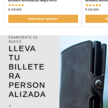
Billetera Minimalista Negra RFID
Billetera Mini
$
109.900
$
109.900
Seleccionar opciones
S
ENAMORATE DE
NUEVO
LLEVA
TU
BILLETE
RA
PERSON
ALIZADA
.