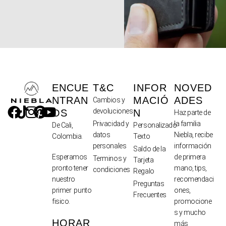
ENCUE
T&C
INFOR
NOVED
NTRAN
MACIÓ
ADES
Cambios y
devoluciones
OS
N
Haz parte de
Privacidad y
la familia
De Cali,
Personalizado
datos
Niebla, recibe
Colombia.
Texto
personales
información
Saldo de la
de primera
Esperamos
Terminos y
Tarjeta
mano, tips,
pronto tener
condiciones
Regalo
recomendaci
nuestro
Preguntas
ones,
primer punto
Frecuentes
promocione
fisico.
s y mucho
HORAR
más