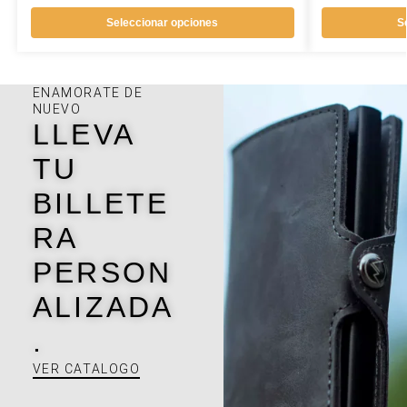
Seleccionar opciones
S
ENAMORATE DE
NUEVO
LLEVA
TU
BILLETE
RA
PERSON
ALIZADA
.
VER CATALOGO