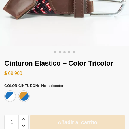
Cinturon Elastico – Color Tricolor
$
69.900
No selección
COLOR CINTURON
:
Azul - Blanco - Negro
Azul - Negro - Miel
Añadir al carrito