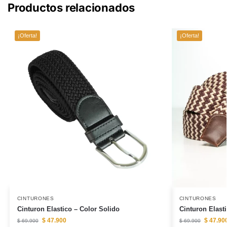
Productos relacionados
¡Oferta!
¡Oferta!
CINTURONES
CINTURONES
Cinturon Elastico – Color Solido
Cinturon Elast
$
47.900
$
47.90
$
69.900
$
69.900