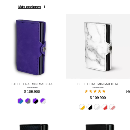
Más opciones
BILLETERA
,
MINIMALISTA
BILLETERA
,
MINIMALISTA
Billetera Minimalista Morada RFID
Billetera Minimalista Marmol RFID
$
109.900
(4)
$
109.900
Azul
Gris
Negro
Plateado
Dorado
Negro
Pl