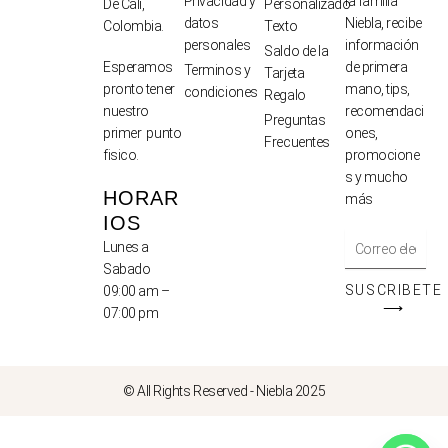
Privacidad y
la familia
De Cali,
Personalizado
datos
Niebla, recibe
Colombia.
Texto
personales
información
Saldo de la
de primera
Esperamos
Terminos y
Tarjeta
mano, tips,
pronto tener
condiciones
Regalo
recomendaci
nuestro
Preguntas
ones,
primer punto
Frecuentes
promocione
fisico.
s y mucho
HORAR
más
IOS
Lunes a
Sabado
SUSCRIBETE
09:00 am –
⟶
07:00 pm
© All Rights Reserved - Niebla 2025