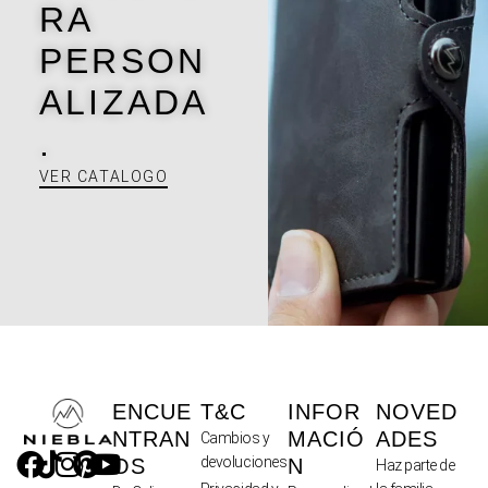
RA
PERSON
ALIZADA
.
VER CATALOGO
ENCUE
T&C
INFOR
NOVED
NTRAN
MACIÓ
ADES
Cambios y
devoluciones
OS
N
Haz parte de