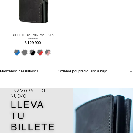
BILLETERA
,
MINIMALISTA
Billetera Minimalista Gris RFID
$
109.900
Azul
Gris
Negro
Rojo
Rosado
Mostrando 7 resultados
ENAMORATE DE
NUEVO
LLEVA
TU
BILLETE