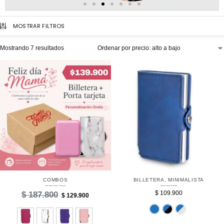
MOSTRAR FILTROS
Mostrando 7 resultados
COMBOS
BILLETERA
,
MINIMALISTA
Combo Mamá | Billetera + Portatarjeta
Billetera Minimalista Azul RFID
$
109.900
$
187.800
$
129.900
Azul
Ne