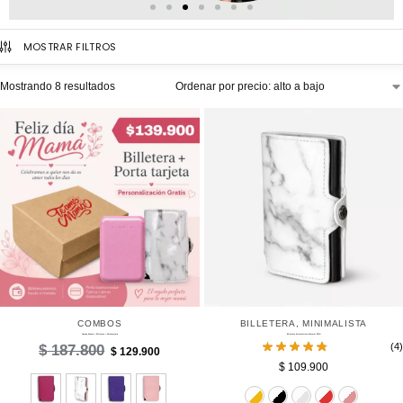
MOSTRAR FILTROS
Mostrando 8 resultados
COMBOS
BILLETERA
,
MINIMALISTA
Combo Mamá | Billetera + Portatarjeta
Billetera Minimalista Marmol RFID
(4)
$
187.800
$
129.900
$
109.900
Dorado
Negro
Pl