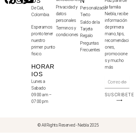
OS
N
Haz parte de
Privacidad y
la familia
De Cali,
Personalizado
datos
Niebla, recibe
Colombia.
Texto
personales
información
Saldo de la
de primera
Esperamos
Terminos y
Tarjeta
mano, tips,
pronto tener
condiciones
Regalo
recomendaci
nuestro
Preguntas
ones,
primer punto
Frecuentes
promocione
fisico.
s y mucho
HORAR
más
IOS
Lunes a
Sabado
SUSCRIBETE
09:00 am –
⟶
07:00 pm
© All Rights Reserved - Niebla 2025