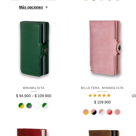
Más opciones
MINIMALISTA
BILLETERA
,
MINIMALISTA
Billetera RFID Verde
Billetera Minimalista Rosada RFID
$
94.900
–
$
109.900
(2)
$
109.900
Dorado
Gris
Negro
Plateado
Dorado
Negro
Pl