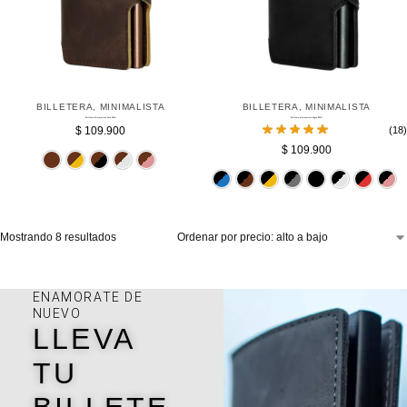
BILLETERA
,
MINIMALISTA
BILLETERA
,
MINIMALISTA
Billetera Minimalista Cafe RFID
Billetera Minimalista Negra RFID
$
109.900
(18)
$
109.900
Cafe
Dorado
Negro
Plateado
Rosado
Azul
Cafe
Dorado
Gris
Mostrando 8 resultados
ENAMORATE DE
NUEVO
LLEVA
TU