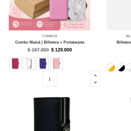
COMBOS
BI
Combo Mamá | Billetera + Portatarjeta
Billete
$
187.800
$
129.900