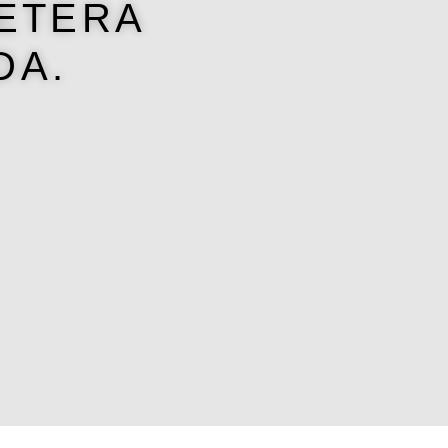
LETERA
DA.