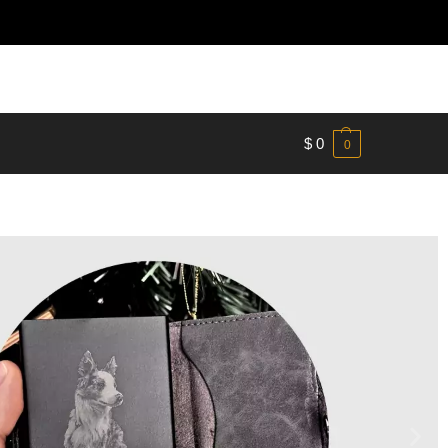
$
0
0