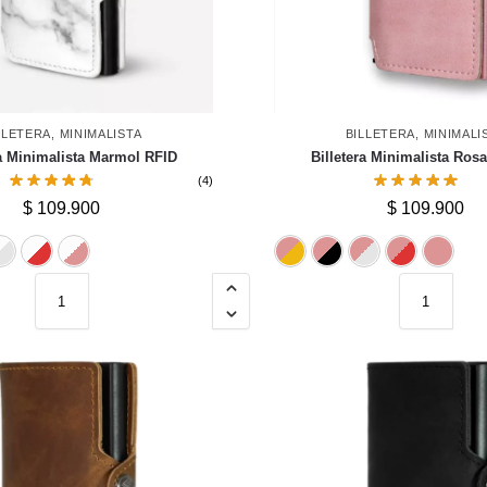
LLETERA
,
MINIMALISTA
BILLETERA
,
MINIMALI
ra Minimalista Marmol RFID
Billetera Minimalista Ros
(4)
$
109.900
$
109.900
Dorado
Negro
Plateado
Rojo
Rosado
Dorado
Negro
Pla