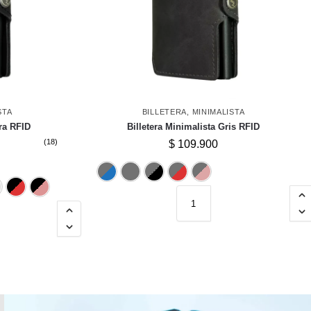
STA
BILLETERA
,
MINIMALISTA
gra RFID
Billetera Minimalista Gris RFID
(18)
$
109.900
Azul
Gris
Negro
Rojo
Rosado
rado
Gris
Negro
Plateado
Rojo
Rosado