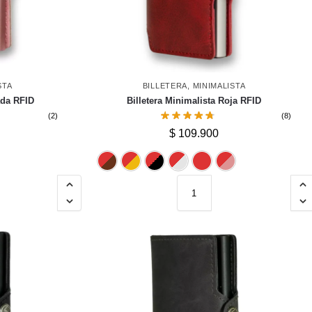
STA
BILLETERA
,
MINIMALISTA
ada RFID
Billetera Minimalista Roja RFID
(2)
(8)
$
109.900
teado
Rojo
Rosado
Cafe
Dorado
Negro
Plateado
Rojo
Rosa