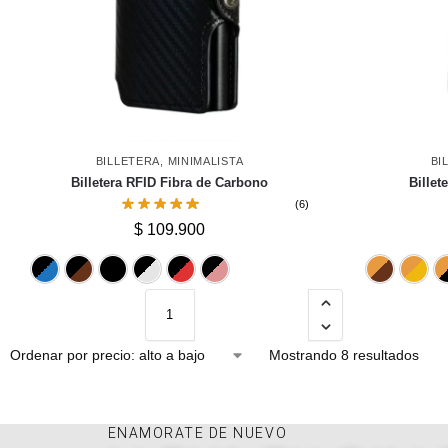
BILLETERA
,
MINIMALISTA
BI
Billetera RFID Fibra de Carbono
Billet
(6)
$
109.900
Azul
Cafe
Negro
Plateado
Rojo
Rosado
Mostrando 8 resultados
ENAMORATE DE NUEVO