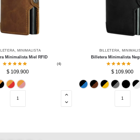
LLETERA
,
MINIMALISTA
BILLETERA
,
MINIMALI
era Minimalista Miel RFID
Billetera Minimalista Ne
(4)
$
109.900
$
109.900
Cafe
Dorado
Negro
Rojo
Rosado
Azul
Cafe
Do