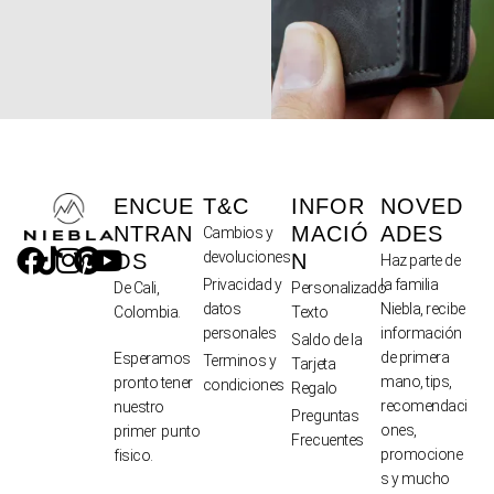
ENCUE
T&C
INFOR
NOVED
NTRAN
MACIÓ
ADES
Cambios y
devoluciones
OS
N
Haz parte de
Privacidad y
la familia
De Cali,
Personalizado
datos
Niebla, recibe
Colombia.
Texto
personales
información
Saldo de la
de primera
Esperamos
Terminos y
Tarjeta
mano, tips,
pronto tener
condiciones
Regalo
recomendaci
nuestro
Preguntas
ones,
primer punto
Frecuentes
promocione
fisico.
s y mucho