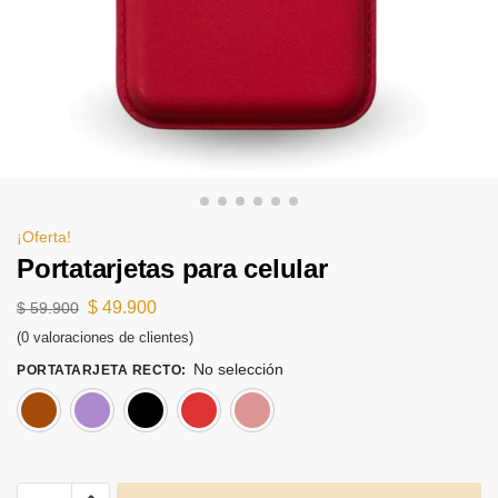
¡Oferta!
Portatarjetas para celular
$
49.900
$
59.900
(
0
valoraciones de clientes)
No selección
PORTATARJETA RECTO
:
Cafe
Lila
Negro
Rojo
Rosado